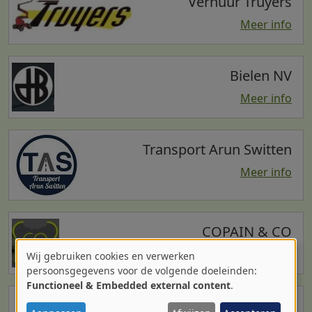
Verhuur Truyers
Meer info
Bielen NV
Meer info
Transport Arun Switten
Meer info
COPAIN & CO
Meer info
Wij gebruiken cookies en verwerken
Gebruik
persoonsgegevens voor de volgende doeleinden:
Functioneel & Embedded external content
.
van
J&S Ecobouw