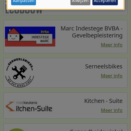
persoonsgegevens
Aanpassen
Afwijzen
Accepteren
Meer info
en
cookies
Marc Indestege BVBA -
Gevelbepleistering
Meer info
Serneelsbikes
Meer info
Kitchen - Suite
Meer info