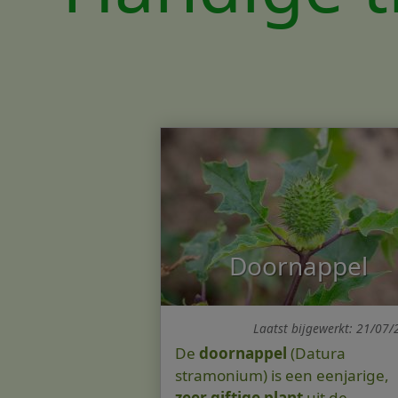
Doornappel
Laatst bijgewerkt: 21/07
De
doornappel
(Datura
stramonium) is een eenjarige,
zeer giftige plant
uit de