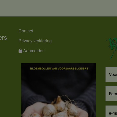
MENU
Contact
ers
Privacy verklaring
Aanmelden
Voo
Fam
e-ma