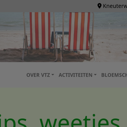
Kneuterw
Hoofdnavigatie
OVER VTZ
ACTIVITEITEN
BLOEMSC
ips, weetjes