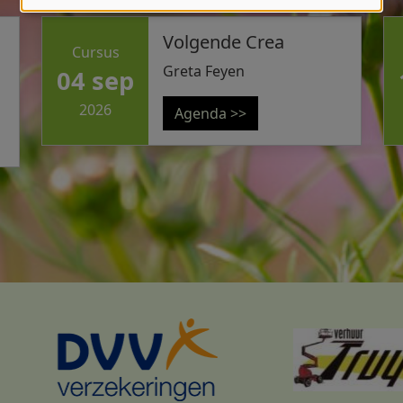
persoonsgegevens
en
Volgende Crea
Cursus
cookies
Greta Feyen
04 sep
2026
Agenda >>