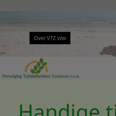
Overslaan en naar de inhoud gaan
Over VTZ vzw
Handige t