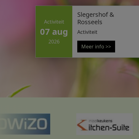
Slegershof &
Rosseels
Activiteit
07 aug
Activiteit
2026
Meer info >>