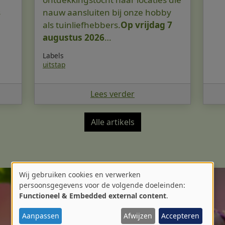
s
nauw aansluiten bij onze hobby
als tuinliefhebbers.
Op vrijdag 7
augustus 2026
…
Labels
uitstap
Lees verder
Alle artikels
Wij gebruiken cookies en verwerken
Gebruik
persoonsgegevens voor de volgende doeleinden:
Functioneel & Embedded external content
.
van
Aanpassen
Afwijzen
Accepteren