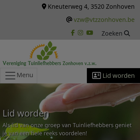
Overslaan en naar de inhoud gaan
Kneuterweg 4, 3520 Zonhoven
vzw@vtzzonhoven.be
Zoeken
Menu
Lid worden
Lid worden
Als lid van onze groep van Tuinliefhebbers geniet
je van een hele reeks voordelen!