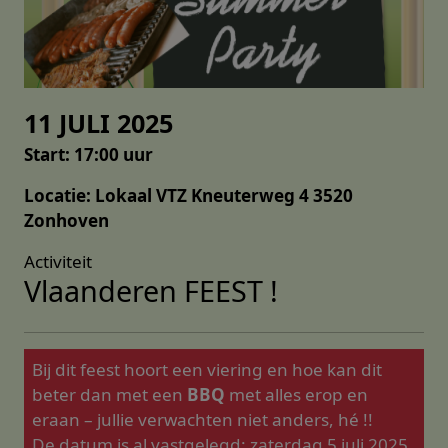
11 JULI 2025
Start: 17:00 uur
Locatie: Lokaal VTZ Kneuterweg 4 3520
Zonhoven
Activiteit
Vlaanderen FEEST !
Bij dit feest hoort een viering en hoe kan dit
beter dan met een
BBQ
met alles erop en
eraan – jullie verwachten niet anders, hé !!
De datum is al vastgelegd: zaterdag 5 juli 2025.