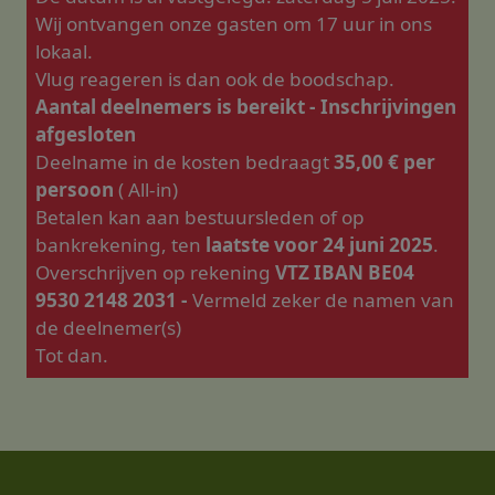
Wij ontvangen onze gasten om 17 uur in ons
lokaal.
Vlug reageren is dan ook de boodschap.
Aantal deelnemers is bereikt - Inschrijvingen
afgesloten
Deelname in de kosten bedraagt
35,00 € per
persoon
( All-in)
Betalen kan aan bestuursleden of op
bankrekening, ten
laatste voor 24 juni 2025
.
Overschrijven op rekening
VTZ IBAN BE04
9530 2148 2031 -
Vermeld zeker de namen van
de deelnemer(s)
Tot dan.