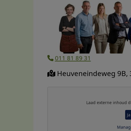
011 81 89 31
Heuveneindeweg 9B, 
Laad externe inhoud d
Ja
Manage