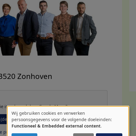
3520 Zonhoven
ie is geleverd door
Google Maps
?
Wij gebruiken cookies en verwerken
Gebruik
 (deze keer)
persoonsgegevens voor de volgende doeleinden:
Functioneel & Embedded external content
.
van
 privacy settings