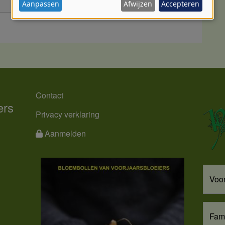
Aanpassen
Afwijzen
Accepteren
persoonsgegevens
en
cookies
MENU
Contact
ers
Privacy verklaring
Aanmelden
Voo
Fam