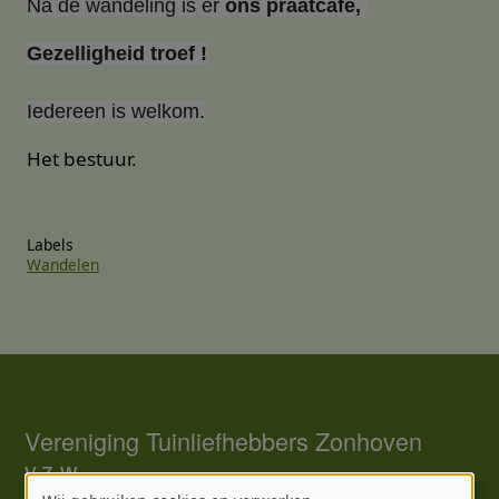
Na de wandeling is er
ons praatcafé,
Gezelligheid troef !
Iedereen is welkom.
Het bestuur.
Labels
Wandelen
Vereniging Tuinliefhebbers Zonhoven
v.z.w